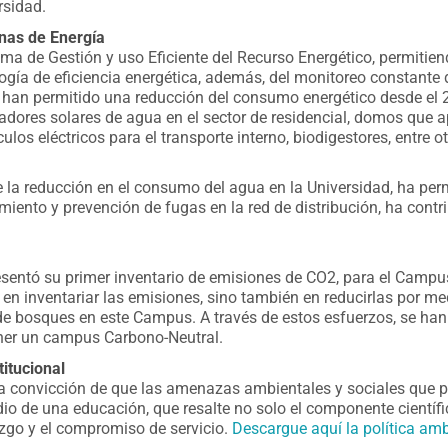
rsidad.
rnas de Energía
ama de Gestión y uso Eficiente del Recurso Energético, permiti
ología de eficiencia energética, además, del monitoreo constant
s, han permitido una reducción del consumo energético desde el
tadores solares de agua en el sector de residencial, domos que a
ulos eléctricos para el transporte interno, biodigestores, entre ot
 la reducción en el consumo del agua en la Universidad, ha per
miento y prevención de fugas en la red de distribución, ha contr
resentó su primer inventario de emisiones de CO2, para el Camp
o en inventariar las emisiones, sino también en reducirlas por me
 de bosques en este Campus.
A través de estos esfuerzos, se han
ner un campus Carbono-Neutral.
titucional
 convicción de que las amenazas ambientales y sociales que po
o de una educación, que resalte no solo el componente científic
azgo y el compromiso de servicio.
Descargue aquí la política ambi