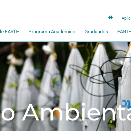
Aplic
de EARTH
Programa Académico
Graduados
EARTH
go Ambient