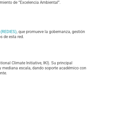
cimiento de “Excelencia Ambiental”.
s (REDIES)
, que promueve la gobernanza, gestión
s de esta red.
onal Climate Initiative, IKI). Su principal
ña y mediana escala, dando soporte académico con
nte.