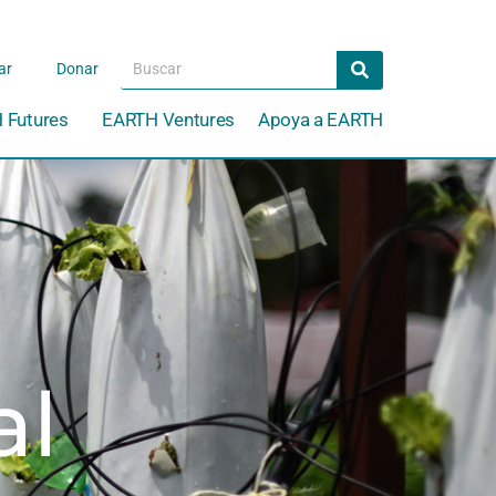
Search
Search
ar
Donar
 Futures
EARTH Ventures
Apoya a EARTH
al