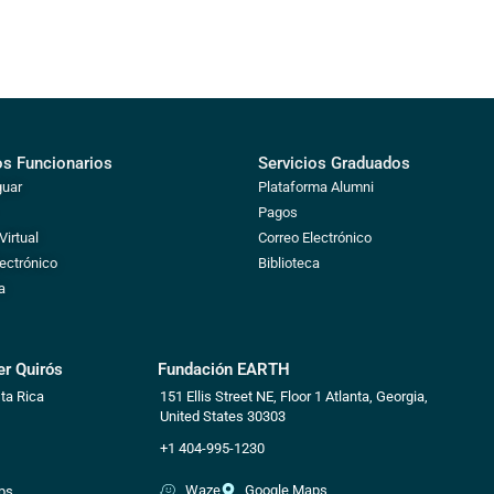
os Funcionarios
Servicios Graduados
guar
Plataforma Alumni
Pagos
irtual
Correo Electrónico
lectrónico
Biblioteca
a
r Quirós
Fundación EARTH
ta Rica
151 Ellis Street NE, Floor 1
Atlanta, Georgia,
United States 30303
+1 404-995-1230
Waze
Google Maps
ps